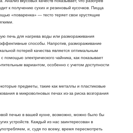
. Анализ вкусовых качеств показывает, что разогрев
дит к получению сухих и резиновый кусочков. Пицца
мощью «поваренка» — тесто теряет свои хрустящие
ягкими.
вую печь для нагрева воды или размораживания
 эффективные способы. Напротив, размораживание
мальной потерей качества является оптимальным
 с помощью электрического чайника, как показывает
очтительным вариантом, особенно с учетом доступности
екоторые предметы, такие как металлы и пластиковые
ования в микроволновых печах из-за риска возгорания
овой печью в вашей кухне, возможно, можно было бы
угих устройств. Каждый из нас заинтересован в
употребляем, и, судя по всему, время пересмотреть