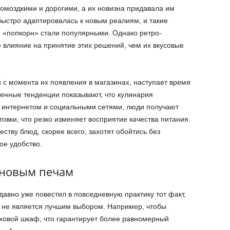
омоздкими и дорогими, а их новизна придавала им
быстро адаптировалась к новым реалиям, и такие
 «попкорн» стали популярными. Однако ретро-
влияние на принятие этих решений, чем их вкусовые
 с момента их появления в магазинах, наступает время
менные тенденции показывают, что кулинария
 интернетом и социальными сетями, люди получают
товки, что резко изменяет восприятие качества питания.
ству блюд, скорее всего, захотят обойтись без
ое удобство.
лновым печам
 давно уже повестил в повседневную практику тот факт,
 не является лучшим выбором. Например, чтобы
уховой шкаф, что гарантирует более равномерный