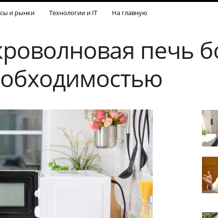
сы и рынки
Технологии и IT
На главную
роволновая печь б
еобходимостью