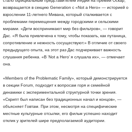
стало официальным представителем Индии на премии Оскар,
возвращается в секцию Generation с «Not a Hero» — историей о
взрослении 11-летнего Мивана, который сталкивается с
проблемами перемещения между городскими и сельскими
мирами. «Дети воспринимают мир без фильтров», — говорит
Дас. «Я была привлечена к тому, чтобы показать, как путаница,
сопротивление и нежность сосуществуют.» В отличие от своего
предыдущего опыта, на этот раз Дас подчеркивает важность
слушания ребенка. «В ‘Not a Hero’ я слушала их», — отмечает
она.
«Members of the Problematic Family», который демонстрируется
в секции Forum, подходит к вопросам горя и семейной
динамики с экспериментальной структурной точки зрения.
«Скрипт был написан без традиционных начал и концов», —
объясняет Говтам. При этом, несмотря на специфические
местные культурные отсылки, его фильм успешно находит
отклик у зрителей шире предполагаемой аудитории.