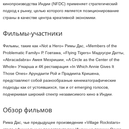
кинопроизводства Индии (NFDC) применяет стратегический
подход к рынку, целью которого является позиционирование
страны в качестве центра креативной экономики.
Фильмы-участники
Фильмы, такие как «Not a Hero» Римы Дас, «Members of the
Problematic Family» Р. Говтама, «Flying Tigers» Мадхусри Датты,
«Abracadabra» Амея Мехришии, «A Circle as the Center of the
Whole» Уткарша и 4К реставрация «In Which Annie Gives It
Those Ones» Арундаити Рой и Прадиипа Кришена,
представляют собой разнообразные кинематографические
подходы как от устоявшихся, так и от emerging голосов,
подчеркивая широкий спектр независимого кино в Индии.
Обзор фильмов
Рима Дас, чье предыдущее произведение «Village Rockstars»