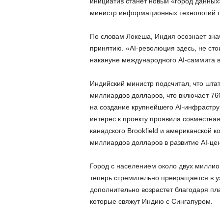
инициатив станет новый «город данных
министр информационных технологий 
По словам Локеша, Индия осознает знач
принятию. «AI-революция здесь, не сто
накануне международного AI-саммита 
Индийский министр подсчитал, что шта
миллиардов долларов, что включает 76
на создание крупнейшего AI-инфрастру
интерес к проекту проявила совместная 
канадского Brookfield и американской к
миллиардов долларов в развитие AI-це
Город с населением около двух миллио
теперь стремительно превращается в у
дополнительно возрастет благодаря пл
которые свяжут Индию с Сингапуром.