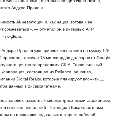
» в Висакхапатнаме, об этом сообщил Нара Локеш,
штата Андхра-Прадеш.
имость AI-революции и, как нация, готова к ее
ит сомневаться», — отметил он в интервью AFP
в Нью-Дели.
т Андхра-Прадеш уже привлек инвестиции на сумму 175
0 проектов, включая 15 миллиардов долларов от Google
ктурного центра за пределами США. Также сильный
корпорация, состоящая из Reliance Industries,
омпании Digital Realty, которые планируют вложить 11
нтра данных в Висакхапатнаме.
нов человек, известный своими крикетными стадионами,
зел высоких технологий. Потенциал Висакхапатнама
анам по прокладке подводных интернет-кабелей,