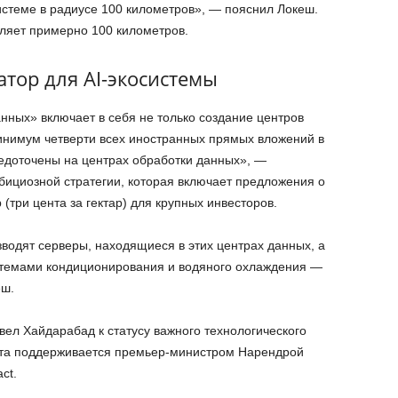
истеме в радиусе 100 километров», — пояснил Локеш.
ляет примерно 100 километров.
атор для AI-экосистемы
нных» включает в себя не только создание центров
минимум четверти всех иностранных прямых вложений в
редоточены на центрах обработки данных», —
бициозной стратегии, которая включает предложения о
(три цента за гектар) для крупных инвесторов.
водят серверы, находящиеся в этих центрах данных, а
темами кондиционирования и водяного охлаждения —
еш.
вел Хайдарабад к статусу важного технологического
бота поддерживается премьер-министром Нарендрой
ct.