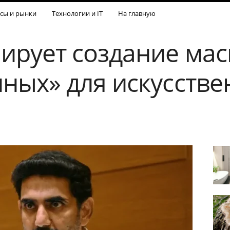
сы и рынки
Технологии и IT
На главную
ирует создание ма
нных» для искусстве